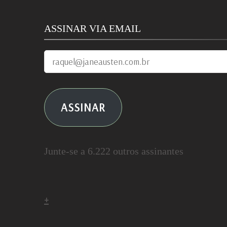
ASSINAR VIA EMAIL
raquel@janeausten.com.br
ASSINAR
Junte-se a 6.222 outros assinantes
+