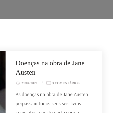
Doenças na obra de Jane
Austen
EM
21/04/2020
3 COMENTÁRIOS
DOENÇAS
As doenças na obra de Jane Austen
NA
OBRA
perpassam todos seus seis livros
DE
completos e neste post sobre o
JANE