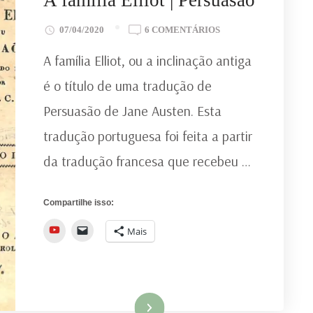
A familia Elliot | Persuasão
EM
07/04/2020
6 COMENTÁRIOS
A
A família Elliot, ou a inclinação antiga
FAMILIA
ELLIOT
é o título de uma tradução de
|
Persuasão de Jane Austen. Esta
PERSUASÃO
tradução portuguesa foi feita a partir
da tradução francesa que recebeu …
Compartilhe isso:
YouTube
Mais
Ler mais