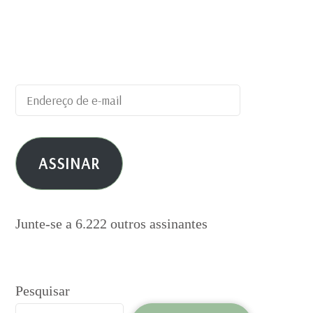
Digite seu endereço de e-mail para
assinar este blog e receber notificações
de novas publicações por e-mail.
Endereço
de
e-
ASSINAR
mail
Junte-se a 6.222 outros assinantes
Pesquisar