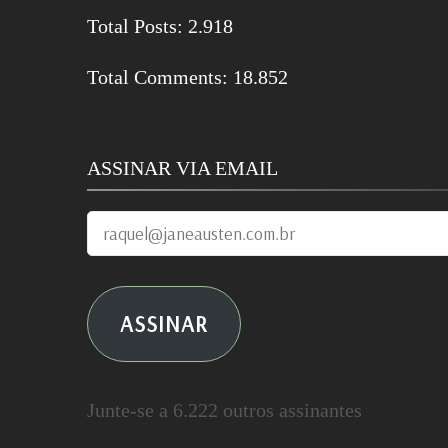
Total Posts:
2.918
Total Comments:
18.852
ASSINAR VIA EMAIL
raquel@janeausten.com.br
ASSINAR
Junte-se a 6.222 outros assinantes