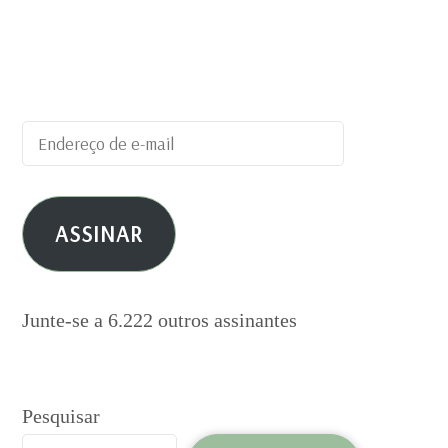
Digite seu endereço de e-mail para
assinar este blog e receber notificações
de novas publicações por e-mail.
Endereço
de
e-
ASSINAR
mail
Junte-se a 6.222 outros assinantes
Pesquisar