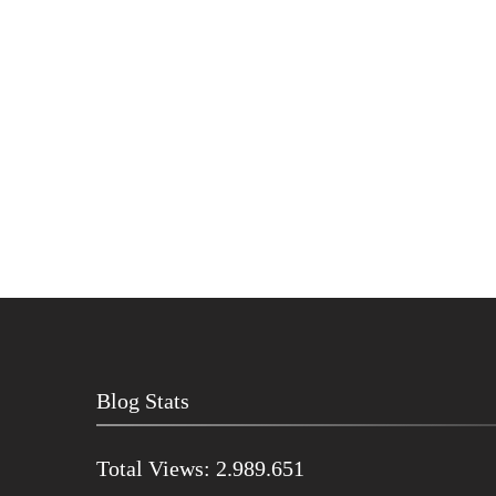
Blog Stats
Total Views:
2.989.651