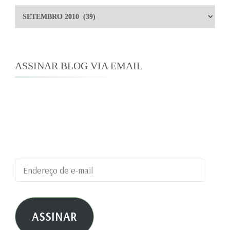
Arquivos
ASSINAR BLOG VIA EMAIL
Digite seu endereço de e-mail para assinar este
blog e receber notificações de novas
publicações por e-mail.
Endereço
de
e-
ASSINAR
mail