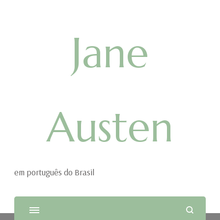
Jane
Austen
em português do Brasil