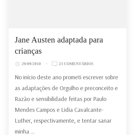
Jane Austen adaptada para
crianças
EM
29/09/2010
23 COMENTÁRIOS
JANE
No início deste ano prometi escrever sobre
AUSTEN
ADAPTADA
as adaptações de Orgulho e preconceito e
PARA
Razão e sensibilidade feitas por Paulo
CRIANÇAS
Mendes Campos e Lidia Cavalcante-
Luther, respectivamente, e tentar sanar
minha …