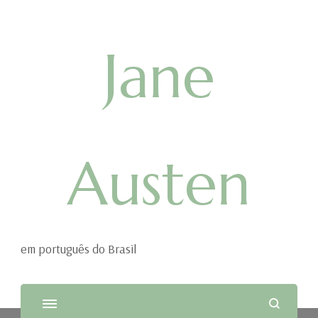
Jane
Austen
em português do Brasil