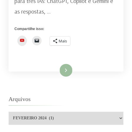
para três IAs: ChatGPT, Copilot e Gemini e
AUSTEN
as respostas, …
Compartilhe isso:
YouTube
Mais
Ler mais
Arquivos
Arquivos