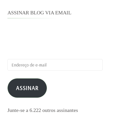
ASSINAR BLOG VIA EMAIL
Digite seu endereço de e-mail para assinar este
blog e receber notificações de novas
publicações por e-mail.
Endereço
de
e-
ASSINAR
mail
Junte-se a 6.222 outros assinantes