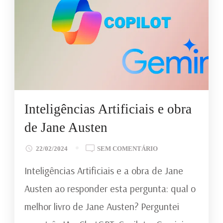
Inteligências Artificiais e obra
de Jane Austen
EM
22/02/2024
SEM COMENTÁRIO
INTELIGÊNCIAS
Inteligências Artificiais e a obra de Jane
ARTIFICIAIS
E
Austen ao responder esta pergunta: qual o
OBRA
melhor livro de Jane Austen? Perguntei
DE
JANE