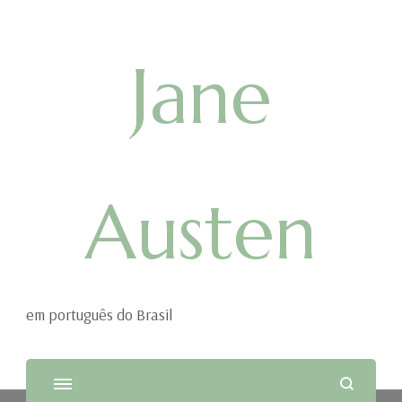
Jane
Austen
em português do Brasil