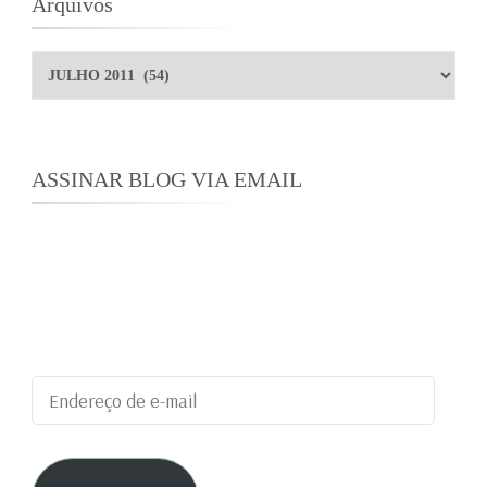
posts
Arquivos
Arquivos
ASSINAR BLOG VIA EMAIL
Digite seu endereço de e-mail para assinar este
blog e receber notificações de novas
publicações por e-mail.
Endereço
de
e-