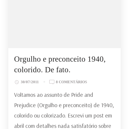
Orgulho e preconceito 1940,
colorido. De fato.
EM
30/07/2011
8 COMENTÁRIOS
ORGULHO
Voltamos ao assunto de Pride and
E
PRECONCEITO
Prejudice (Orgulho e preconceito) de 1940,
1940,
colorido ou colorizado. Escrevi um post em
COLORIDO.
DE
abril com detalhes nada satisfatório sobre
FATO.