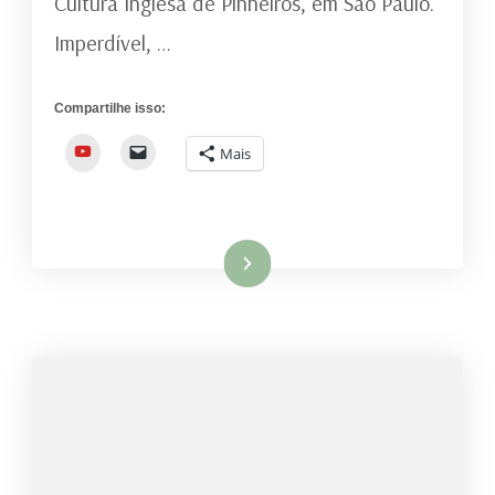
Cultura Inglesa de Pinheiros, em São Paulo.
APRESENTAÇÕES
Imperdível, …
Compartilhe isso:
YouTube
Mais
Ler mais