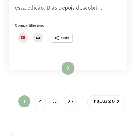
essa edição. Dias depois descobri …
Compartilhe isso:
YouTube
Mais
Ler mais
Paginação
…
PÁGINA
PÁGINA
PÁGINA
1
2
27
PRÓXIMO
de