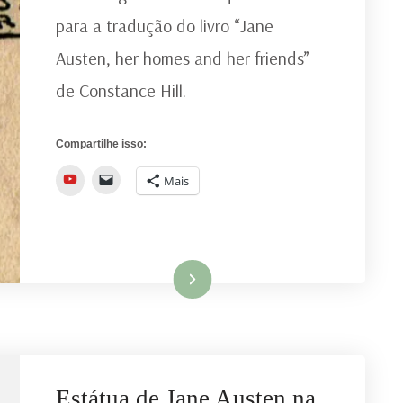
LARES
para a tradução do livro “Jane
E
SEUS
Austen, her homes and her friends”
AMIGOS
de Constance Hill.
Compartilhe isso:
YouTube
Mais
Ler mais
Estátua de Jane Austen na