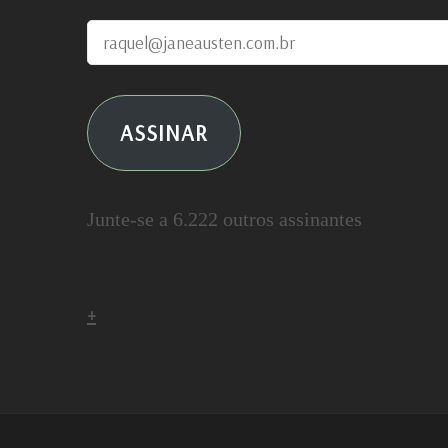
raquel@janeausten.com.br
ASSINAR
Junte-se a 6.222 outros assinantes
+