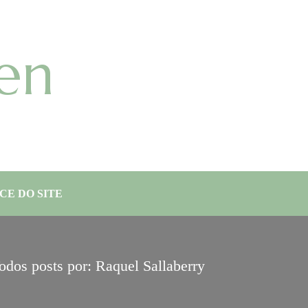
en
CE DO SITE
odos posts por: Raquel Sallaberry