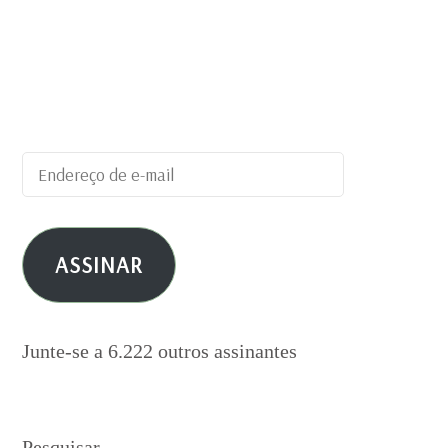
Digite seu endereço de e-mail para
assinar este blog e receber notificações
de novas publicações por e-mail.
Endereço
de
e-
ASSINAR
mail
Junte-se a 6.222 outros assinantes
Pesquisar