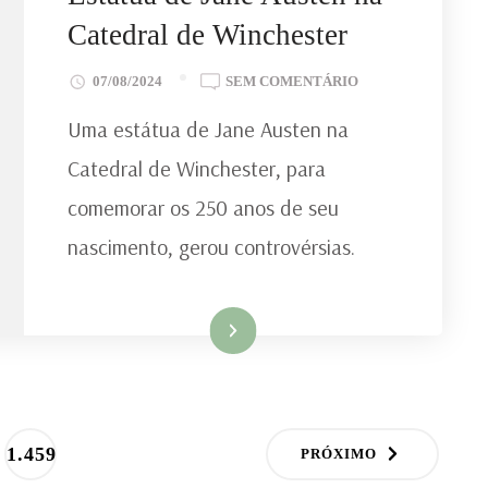
Catedral de Winchester
EM
07/08/2024
SEM COMENTÁRIO
ESTÁTUA
Uma estátua de Jane Austen na
DE
JANE
Catedral de Winchester, para
AUSTEN
comemorar os 250 anos de seu
NA
CATEDRAL
nascimento, gerou controvérsias.
DE
WINCHESTER
Ler mais
PÁGINA
1.459
PRÓXIMO