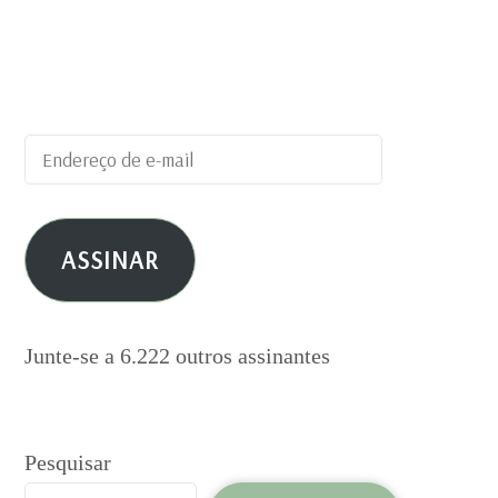
Digite seu endereço de e-mail para
assinar este blog e receber notificações
de novas publicações por e-mail.
Endereço
de
e-
ASSINAR
mail
Junte-se a 6.222 outros assinantes
Pesquisar