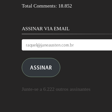
Total Comments:
18.852
ASSINAR VIA EMAIL
raquel@janeausten.com.br
ASSINAR
Junte-se a 6.222 outros assinantes