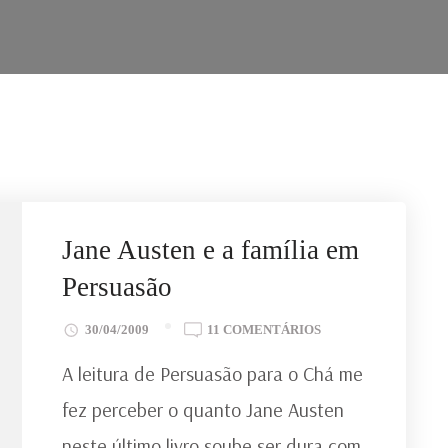
Jane Austen e a família em
Persuasão
EM
30/04/2009
11 COMENTÁRIOS
JANE
A leitura de Persuasão para o Chá me
AUSTEN
E
fez perceber o quanto Jane Austen
A
neste último livro soube ser dura com
FAMÍLIA