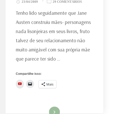
EM
23/04/2009
29 COMENTÁRIOS
AS
Tenho lido seguidamente que Jane
MÃES
DE
Austen construiu mães- personagens
JANE
nada lisonjeiras em seus livros, fruto
AUSTEN
talvez de seu relacionamento não
muito amigável com sua própria mãe
que parece ter sido …
Compartilhe isso:
YouTube
Mais
Ler mais