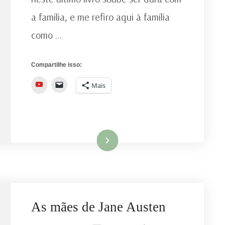
EM
a família, e me refiro aqui à família
PERSUASÃO
como …
Compartilhe isso:
YouTube
Mais
Ler mais
As mães de Jane Austen