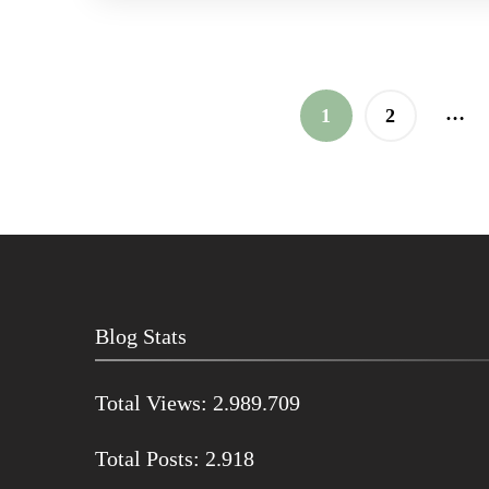
Paginação
…
PÁGINA
PÁGINA
1
2
de
posts
Blog Stats
Total Views:
2.989.709
Total Posts:
2.918