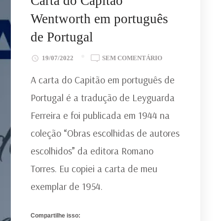
Carta do Capitão
Wentworth em português
de Portugal
EM
19/07/2022
SEM COMENTÁRIO
CARTA
A carta do Capitão em português de
DO
CAPITÃO
Portugal é a tradução de Leyguarda
WENTWORTH
Ferreira e foi publicada em 1944 na
EM
PORTUGUÊS
coleção “Obras escolhidas de autores
DE
escolhidos” da editora Romano
PORTUGAL
Torres. Eu copiei a carta de meu
exemplar de 1954.
Compartilhe isso: