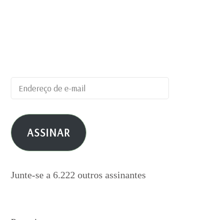
Digite seu endereço de e-mail para
assinar este blog e receber notificações
de novas publicações por e-mail.
Endereço
de
e-
ASSINAR
mail
Junte-se a 6.222 outros assinantes