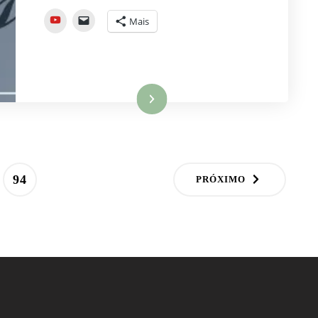
YouTube
Mais
Ler mais
PÁGINA
94
PRÓXIMO