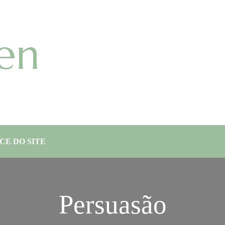
en
CE DO SITE
Persuasão