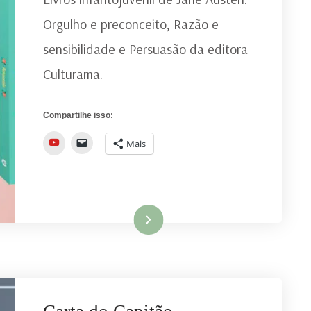
DE
Orgulho e preconceito, Razão e
JANE
sensibilidade e Persuasão da editora
AUSTEN
|
Culturama.
EDITORA
CULTURAMA
Compartilhe isso:
YouTube
Mais
Ler mais