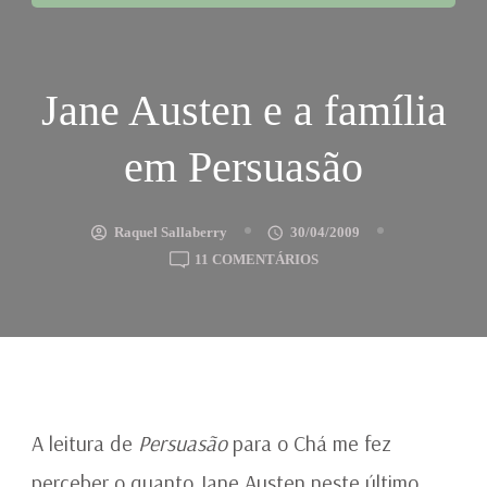
Jane Austen e a família
em Persuasão
Raquel Sallaberry
30/04/2009
EM
11 COMENTÁRIOS
JANE
AUSTEN
E
A
FAMÍLIA
EM
PERSUASÃO
A leitura de
Persuasão
para o Chá me fez
perceber o quanto Jane Austen neste último