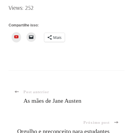
Views: 252
Compartilhe isso:
YouTube
Mais
Navegação
Post anterior
As mães de Jane Austen
de
Próximo post
post
Orgulho e preconceito para estudantes