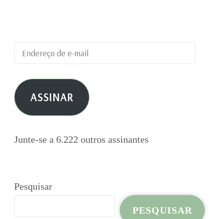
blog e receber notificações de novas
publicações por e-mail.
Endereço
de
e-
ASSINAR
mail
Junte-se a 6.222 outros assinantes
Pesquisar
PESQUISAR