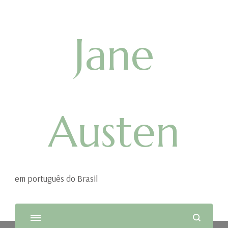
Jane
Austen
em português do Brasil