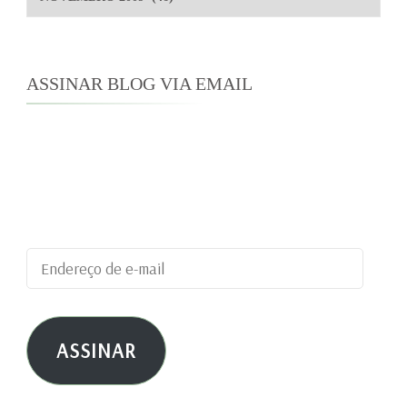
ASSINAR BLOG VIA EMAIL
Digite seu endereço de e-mail para assinar este
blog e receber notificações de novas
publicações por e-mail.
Endereço
de
e-
ASSINAR
mail