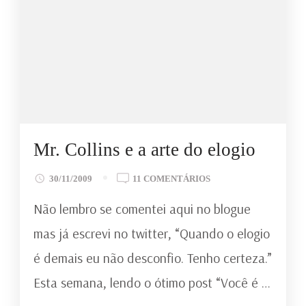
Mr. Collins e a arte do elogio
EM
30/11/2009
11 COMENTÁRIOS
MR.
Não lembro se comentei aqui no blogue
COLLINS
E
mas já escrevi no twitter, “Quando o elogio
A
é demais eu não desconfio. Tenho certeza.”
ARTE
DO
Esta semana, lendo o ótimo post “Você é …
ELOGIO