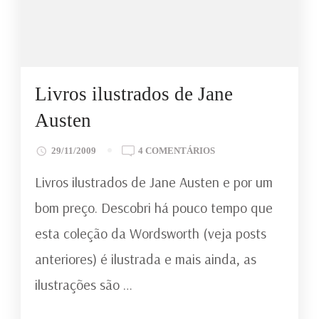
Livros ilustrados de Jane
Austen
EM
29/11/2009
4 COMENTÁRIOS
LIVROS
Livros ilustrados de Jane Austen e por um
ILUSTRADOS
DE
bom preço. Descobri há pouco tempo que
JANE
esta coleção da Wordsworth (veja posts
AUSTEN
anteriores) é ilustrada e mais ainda, as
ilustrações são …