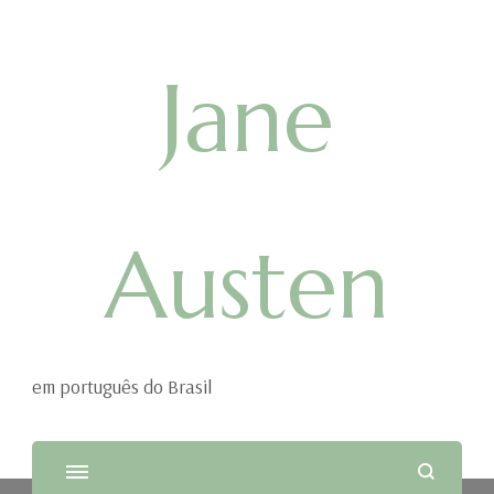
Jane
Austen
em português do Brasil