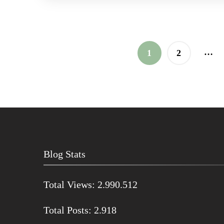
Paginação
…
PÁGINA
PÁGINA
1
2
de
posts
Blog Stats
Total Views:
2.990.512
Total Posts:
2.918