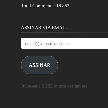
Total Comments:
18.852
ASSINAR VIA EMAIL
raquel@janeausten.com.br
ASSINAR
Junte-se a 6.222 outros assinantes