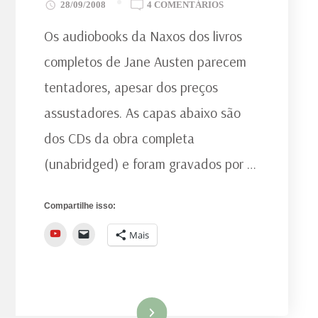
EM
28/09/2008
4 COMENTÁRIOS
AUDIOBOOKS
Os audiobooks da Naxos dos livros
DAS
OBRAS
completos de Jane Austen parecem
DE
tentadores, apesar dos preços
JANE
AUSTEN
assustadores. As capas abaixo são
dos CDs da obra completa
(unabridged) e foram gravados por …
Compartilhe isso:
YouTube
Mais
Ler mais