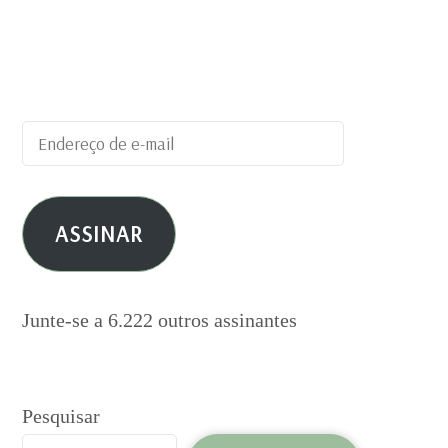
Digite seu endereço de e-mail para
assinar este blog e receber notificações
de novas publicações por e-mail.
Endereço
de
e-
ASSINAR
mail
Junte-se a 6.222 outros assinantes
Pesquisar