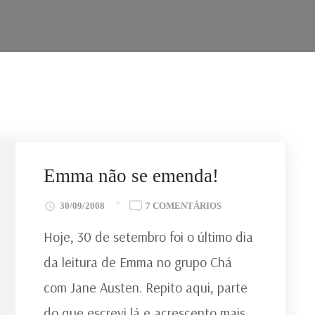
Emma não se emenda!
EM
30/09/2008
7 COMENTÁRIOS
EMMA
Hoje, 30 de setembro foi o último dia
NÃO
SE
da leitura de Emma no grupo Chá
EMENDA!
com Jane Austen. Repito aqui, parte
do que escrevi lá e acrescento mais