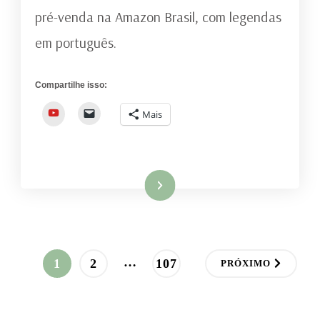
pré-venda na Amazon Brasil, com legendas
em português.
Compartilhe isso:
YouTube
Mais
Ler mais
Paginação
…
PÁGINA
PÁGINA
PÁGINA
1
2
107
PRÓXIMO
de