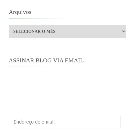
posts
Arquivos
Arquivos
ASSINAR BLOG VIA EMAIL
Digite seu endereço de e-mail para assinar este
blog e receber notificações de novas
publicações por e-mail.
Endereço
de