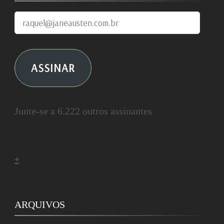
raquel@janeausten.com.br
ASSINAR
Junte-se a 6.222 outros assinantes
+
ARQUIVOS