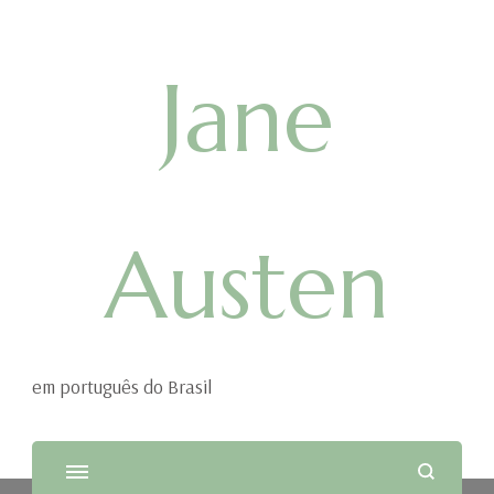
Jane
Austen
em português do Brasil