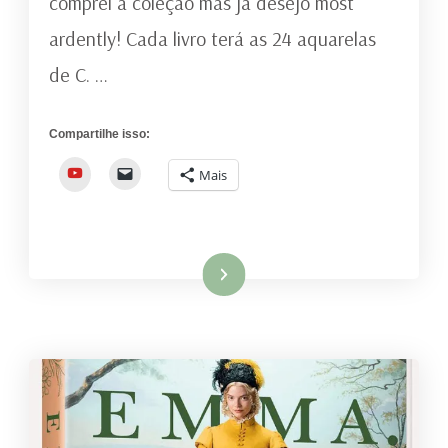
comprei a coleção mas já desejo most
EASTON
PRESS
ardently! Cada livro terá as 24 aquarelas
de C. …
Compartilhe isso:
YouTube
Mais
Ler mais