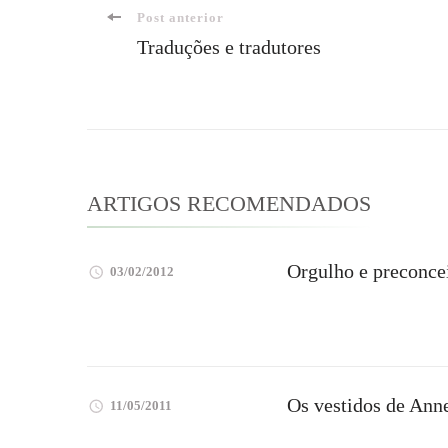
Navegação
Post anterior
Traduções e tradutores
de
post
ARTIGOS RECOMENDADOS
Orgulho e preconcei
03/02/2012
Os vestidos de Anne
11/05/2011