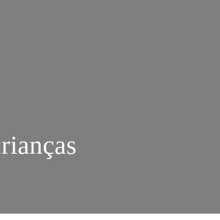
rianças
M
ANE
USTEN
DAPTADA