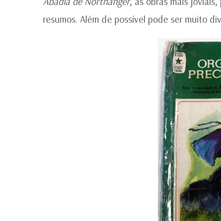
Abadia de Northanger
, as obras mais joviais
resumos. Além de possível pode ser muito dive