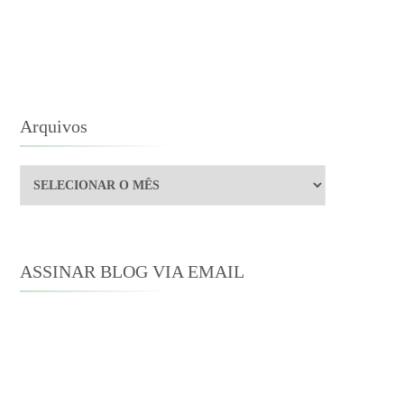
ARA
RIANÇAS
Arquivos
Arquivos
ASSINAR BLOG VIA EMAIL
Digite seu endereço de e-mail para
assinar este blog e receber notificações
de novas publicações por e-mail.