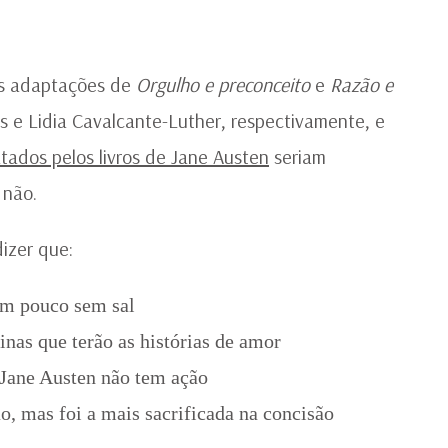
P
C
 as adaptações de
Orgulho e preconceito
e
Razão e
 e Lidia Cavalcante-Luther, respectivamente, e
tados pelos livros de Jane Austen
seriam
 não.
dizer que:
 um pouco sem sal
inas que terão as histórias de amor
 Jane Austen não tem ação
ção, mas foi a mais sacrificada na concisão