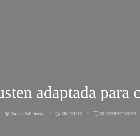
usten adaptada para c
E
Raquel Sallaberry
29/09/2010
23 COMENTÁRIOS
J
A
A