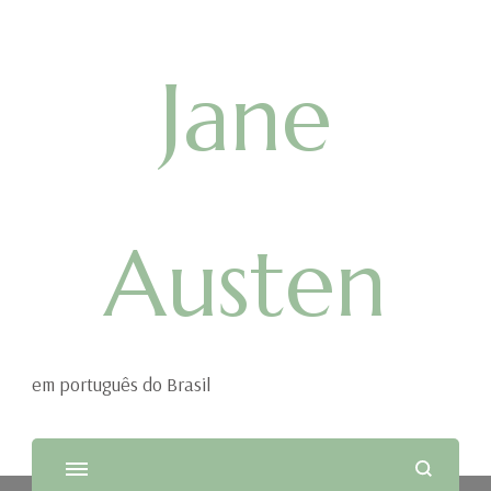
Jane
Austen
em português do Brasil