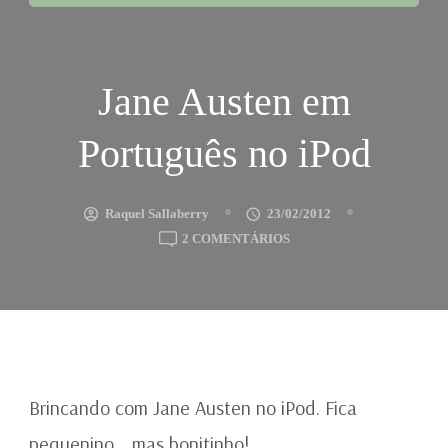
Jane Austen em
Português no iPod
Raquel Sallaberry
23/02/2012
EM
2 COMENTÁRIOS
JANE
AUSTEN
EM
PORTUGUÊS
NO
IPOD
Brincando com Jane Austen no iPod. Fica
pequenino… mas bonitinho!