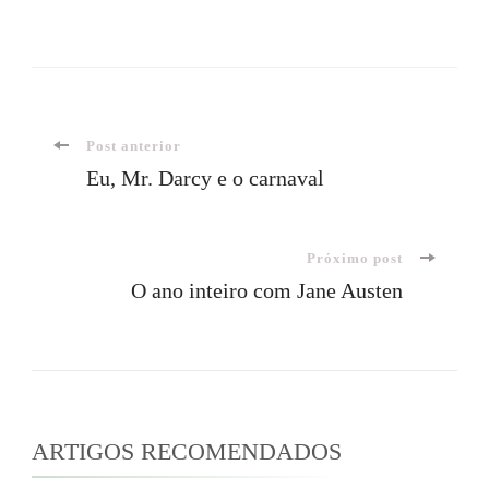
Navegação
Post anterior
Eu, Mr. Darcy e o carnaval
de
Próximo post
post
O ano inteiro com Jane Austen
ARTIGOS RECOMENDADOS