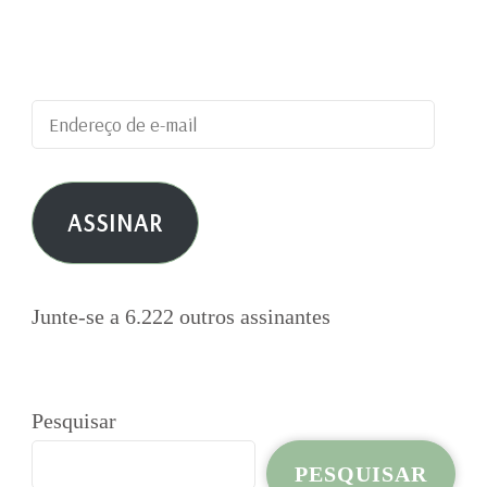
blog e receber notificações de novas
publicações por e-mail.
Endereço
de
e-
ASSINAR
mail
Junte-se a 6.222 outros assinantes
Pesquisar
PESQUISAR