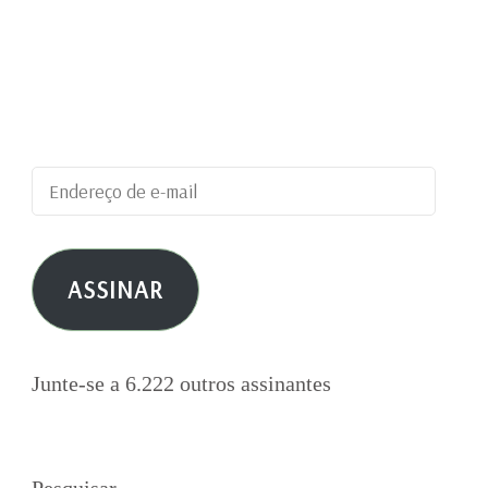
Digite seu endereço de e-mail para assinar este
blog e receber notificações de novas
publicações por e-mail.
Endereço
de
e-
ASSINAR
mail
Junte-se a 6.222 outros assinantes