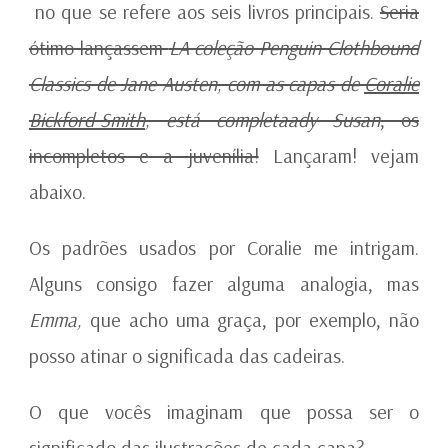
no que se refere aos seis livros principais.
Seria
ótimo lançassem
LA coleção Penguin Clothbound
Classics de Jane Austen, com as capas de
Coralie
Bickford-Smith
, está completaady Susan
, os
incompletos e a juvenília!
Lançaram! vejam
abaixo.
Os padrões usados por Coralie me intrigam.
Alguns consigo fazer alguma analogia, mas
Emma,
que acho uma graça, por exemplo, não
posso atinar o significada das cadeiras.
O que vocês imaginam que possa ser o
significado das ilustrações de cada capa?