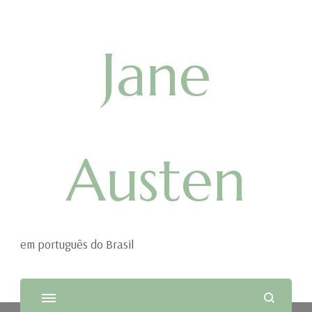
Jane
Austen
em português do Brasil