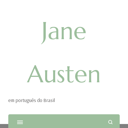
Jane
Austen
em português do Brasil