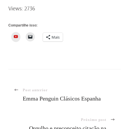
Views: 2736
Compartilhe isso:
YouTube
Mais
Navegação
Post anterior
Emma Penguin Clásicos Espanha
de
Próximo post
post
Orgulho e preconceito citação na