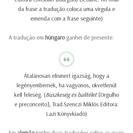
da frase a tradução coloca uma vírgula e
emenda com a frase seguinte)
A tradução em
húngaro
ganhei de presente:
Átalánosan elismert igazság, hogy a
legényembernek, ha vagyonos, okvetlenül
kell feleség. (
Büszkeség és balítélet
[Orgulho
e preconceito], Trad.Szenczi Miklós Editora:
Lazi Könyvkiadó)
Em
alemão
tenho duas traduções sobre as quais