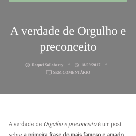
A verdade de Orgulho e
preconceito
Raquel Sallaberry
18/09/2017
EM
SEM COMENTÁRIO
A
VERDADE
DE
ORGULHO
E
PRECONCEITO
A verdade de
Orgulho e preconceito
é um post
sobre
a primeira frase do mais famoso e amado