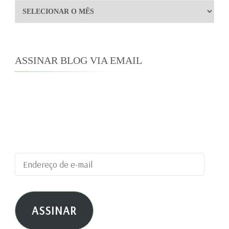
Arquivos
ASSINAR BLOG VIA EMAIL
Digite seu endereço de e-mail para assinar este
blog e receber notificações de novas
publicações por e-mail.
Endereço
de
e-
ASSINAR
mail