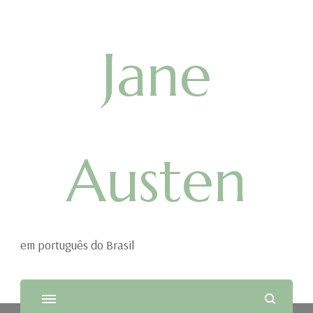
Jane
Austen
em português do Brasil