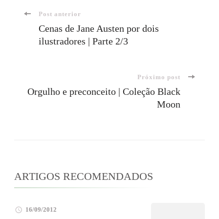
Navegação
Post anterior
Cenas de Jane Austen por dois
ilustradores | Parte 2/3
de
post
Próximo post
Orgulho e preconceito | Coleção Black
Moon
ARTIGOS RECOMENDADOS
16/09/2012