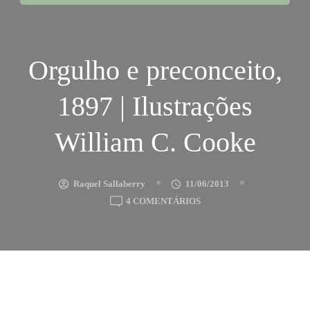
Orgulho e preconceito,
1897 | Ilustrações
William C. Cooke
Raquel Sallaberry
11/06/2013
EM
4 COMENTÁRIOS
ORGULHO
E
PRECONCEITO,
1897
|
ILUSTRAÇÕES