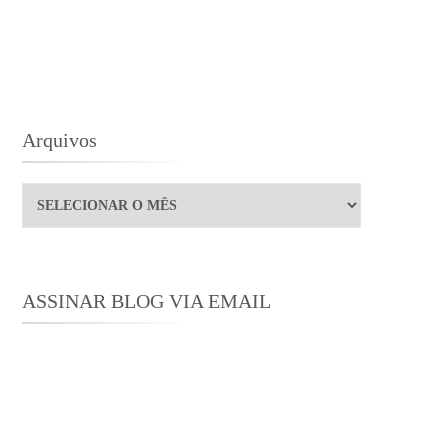
STEN
OR
IS
USTRADORES
RTE
Arquivos
3
Arquivos
ASSINAR BLOG VIA EMAIL
Digite seu endereço de e-mail para
assinar este blog e receber notificações
de novas publicações por e-mail.