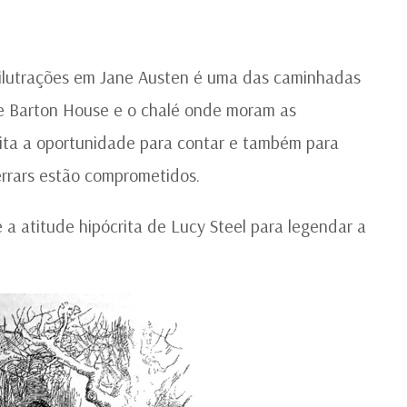
AU
P
DO
IL
 ilutrações em Jane Austen é uma das caminhadas
|
re Barton House e o chalé onde moram as
PA
2/
ita a oportunidade para contar e também para
errars estão comprometidos.
a atitude hipócrita de Lucy Steel para legendar a