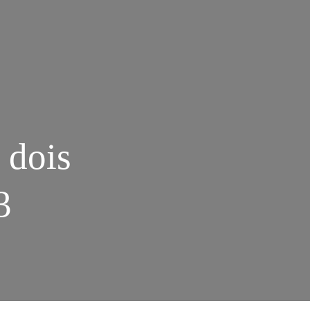
 dois
3
M
NAS
E
NE