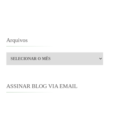
USTEN
M
LEMÃO
Arquivos
Arquivos
ASSINAR BLOG VIA EMAIL
Digite seu endereço de e-mail para
assinar este blog e receber notificações
de novas publicações por e-mail.