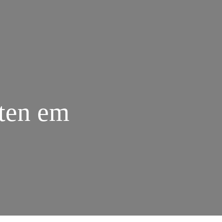
sten em
M
ECULIARIDADES
E
ANE