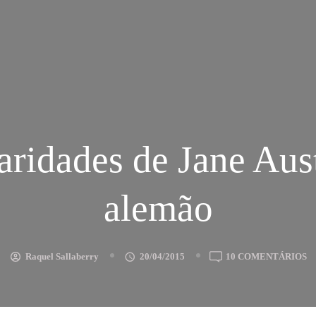
aridades de Jane Au
alemão
E
Raquel Sallaberry
20/04/2015
10 COMENTÁRIOS
P
D
J