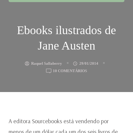
Ebooks ilustrados de
Jane Austen
Raquel Sallaberry
29/01/2014
EM
10 COMENTÁRIOS
EBOOKS
ILUSTRADOS
DE
JANE
AUSTEN
A editora Sourcebooks está vendendo por
menos de um dólar cada um dos seis livros de