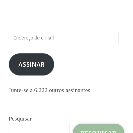
blog e receber notificações de novas
publicações por e-mail.
Endereço
de
e-
ASSINAR
mail
Junte-se a 6.222 outros assinantes
Pesquisar