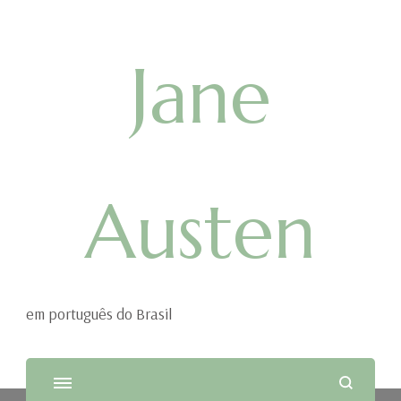
Jane
Austen
em português do Brasil