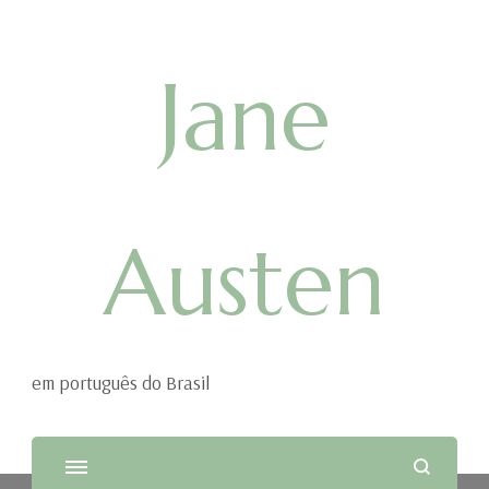
Jane
Austen
em português do Brasil