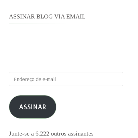
ASSINAR BLOG VIA EMAIL
Digite seu endereço de e-mail para assinar este
blog e receber notificações de novas
publicações por e-mail.
Endereço
de
e-
ASSINAR
mail
Junte-se a 6.222 outros assinantes