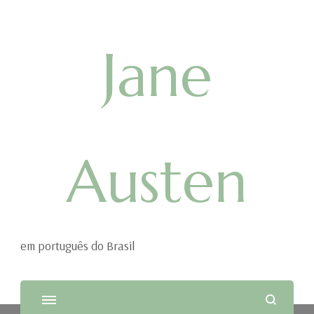
Jane
Austen
em português do Brasil