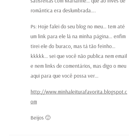
satisfeitas com Marianne… que ao invés de
romântica era deslumbrada….
Ps: Hoje falei do seu blog no meu… tem até
um link para ele lá na minha página… enfim
tirei ele do buraco, mas tá tão feinho…
kkkkk… sei que você não publica nem email
e nem links de comentários, mas digo o meu
aqui para que você possa ver…
http://www.minhaleiturafavorita.blogspot.c
om
Beijos 🙂