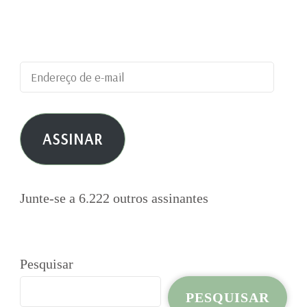
blog e receber notificações de novas
publicações por e-mail.
Endereço
de
e-
ASSINAR
mail
Junte-se a 6.222 outros assinantes
Pesquisar
PESQUISAR