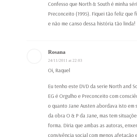
Confesso que North & South é minha séri
Preconceito (1995). Fiquei tão feliz que 
e não me canso dessa história tão linda!
Rosana
24/11/2011 at 22:03
Oi, Raquel
Eu tenho este DVD da serie North and So
EG é Orgulho e Preconceito com consciê
o quanto Jane Austen abordava isto em s
da obra O & P da Jane, mas tem situaçõe
forma. Diria que ambas as autoras, en
convivência social com menos afetação e 