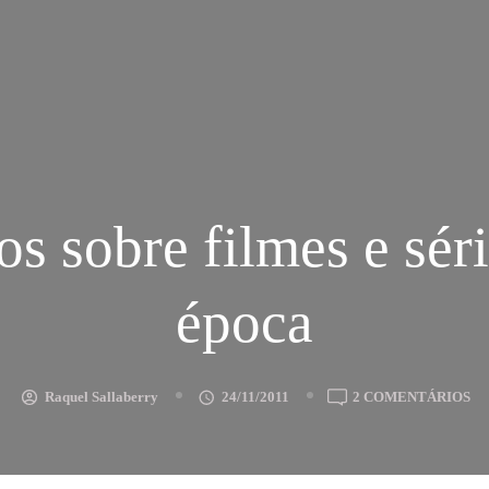
s sobre filmes e sér
época
E
Raquel Sallaberry
24/11/2011
2 COMENTÁRIOS
VÍ
SO
FI