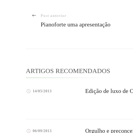
Navegação
Post anterior
Pianoforte uma apresentação
de
post
ARTIGOS RECOMENDADOS
Edição de luxo de 
14/05/2013
Orgulho e preconcei
06/09/2013