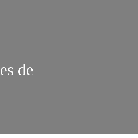
ies de
M
DEOS
BRE
LMES