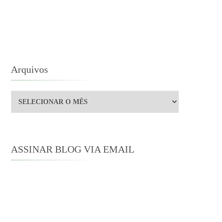
RIES
OCA
Arquivos
Arquivos
ASSINAR BLOG VIA EMAIL
Digite seu endereço de e-mail para
assinar este blog e receber notificações
de novas publicações por e-mail.