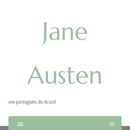
Jane
Austen
em português do Brasil