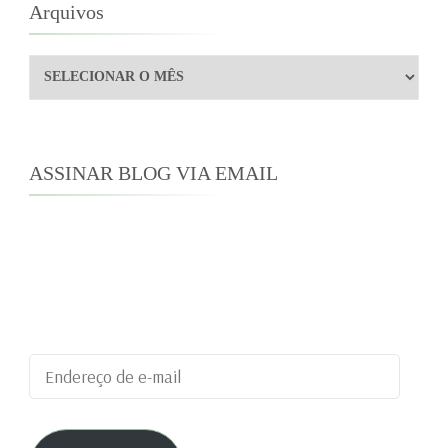
Arquivos
Arquivos
ASSINAR BLOG VIA EMAIL
Digite seu endereço de e-mail para assinar este
blog e receber notificações de novas
publicações por e-mail.
Endereço
de
e-