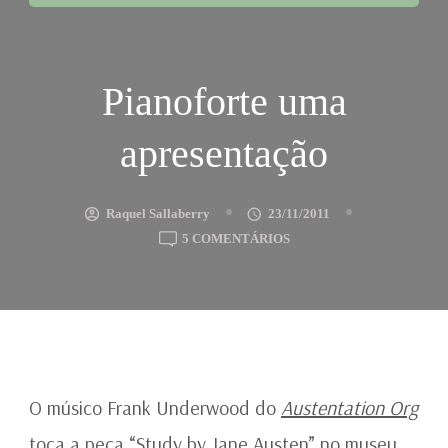
Pianoforte uma
apresentação
Raquel Sallaberry
23/11/2011
EM
5 COMENTÁRIOS
PIANOFORTE
UMA
APRESENTAÇÃO
O músico Frank Underwood do
Austentation Org
toca a peça “Study by Jane Austen” no museu