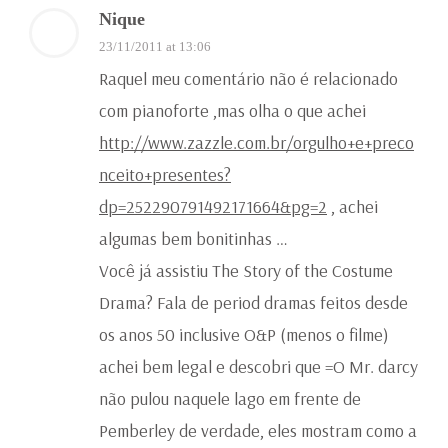
Nique
23/11/2011 at 13:06
Raquel meu comentário não é relacionado
com pianoforte ,mas olha o que achei
http://www.zazzle.com.br/orgulho+e+preco
nceito+presentes?
dp=252290791492171664&pg=2
, achei
algumas bem bonitinhas …
Você já assistiu The Story of the Costume
Drama? Fala de period dramas feitos desde
os anos 50 inclusive O&P (menos o filme)
achei bem legal e descobri que =O Mr. darcy
não pulou naquele lago em frente de
Pemberley de verdade, eles mostram como a