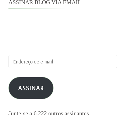
ASSINAR BLOG VIA EMAIL
Digite seu endereço de e-mail para assinar este
blog e receber notificações de novas
publicações por e-mail.
Endereço
de
e-
ASSINAR
mail
Junte-se a 6.222 outros assinantes