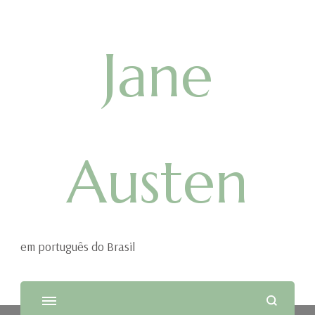
Jane
Austen
em português do Brasil