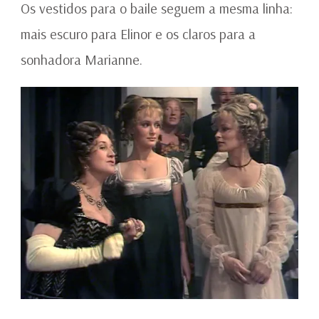
1971
Os vestidos para o baile seguem a mesma linha:
mais escuro para Elinor e os claros para a
sonhadora Marianne.