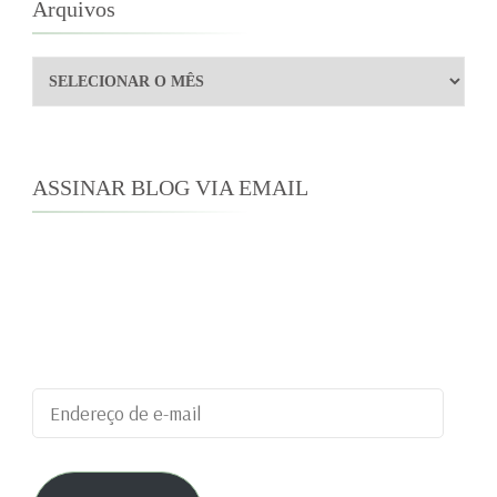
Arquivos
Arquivos
ASSINAR BLOG VIA EMAIL
Digite seu endereço de e-mail para assinar este
blog e receber notificações de novas
publicações por e-mail.
Endereço
de
e-