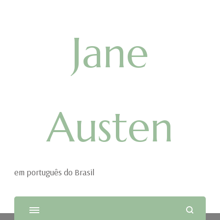
Jane
Austen
em português do Brasil