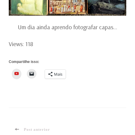
Um dia ainda aprendo fotografar capas…
Views: 118
Compartilhe isso:
YouTube
Mais
Navegação
Post anterior