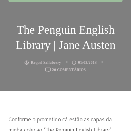
The Penguin English
Library | Jane Austen
Raquel Sallaberry
01/03/2013
EM
20 COMENTÁRIOS
THE
PENGUIN
ENGLISH
LIBRARY
|
JANE
AUSTEN
Conforme o prometido cá estão as capas da
minha coleção “The Penguin English Library”,