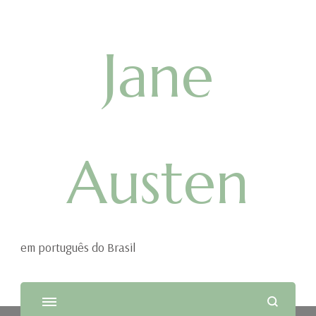
Jane
Austen
em português do Brasil