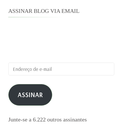
ASSINAR BLOG VIA EMAIL
Digite seu endereço de e-mail para assinar este
blog e receber notificações de novas
publicações por e-mail.
Endereço
de
e-
ASSINAR
mail
Junte-se a 6.222 outros assinantes