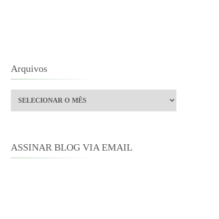
STEN
Arquivos
Arquivos
ASSINAR BLOG VIA EMAIL
Digite seu endereço de e-mail para
assinar este blog e receber notificações
de novas publicações por e-mail.