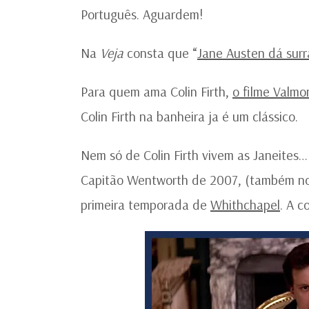
Português. Aguardem!
Na
Veja
consta que “
Jane Austen dá surr
Para quem ama Colin Firth,
o filme Valmo
Colin Firth na banheira ja é um clássico.
Nem só de Colin Firth vivem as Janeites
Capitão Wentworth de 2007, (também no N
primeira temporada de
Whithchapel
. A co