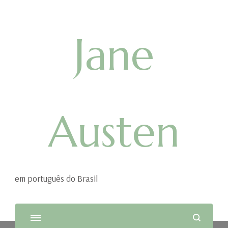
Jane
Austen
em português do Brasil