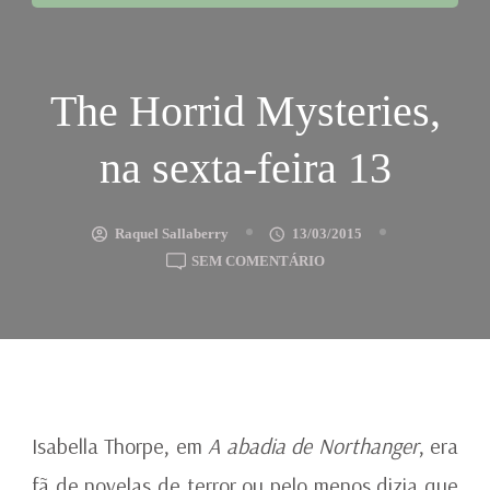
The Horrid Mysteries,
na sexta-feira 13
Raquel Sallaberry
13/03/2015
EM
SEM COMENTÁRIO
THE
HORRID
MYSTERIES,
NA
SEXTA-
FEIRA
13
Isabella Thorpe, em
A abadia de Northanger
, era
fã de novelas de terror ou pelo menos dizia que