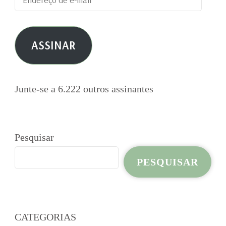
de
e-
ASSINAR
mail
Junte-se a 6.222 outros assinantes
Pesquisar
PESQUISAR
CATEGORIAS