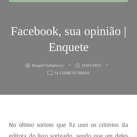
Facebook, sua opinião |
Enquete
Raquel Sallaberry
16/03/2015
EM
31 COMENTÁRIOS
FACEBOOK,
SUA
OPINIÃO
|
ENQUETE
No último sorteio que fiz usei os critérios da
editora do livro sorteado, sendo que um deles