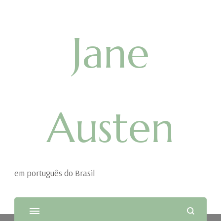
Jane
Austen
em português do Brasil