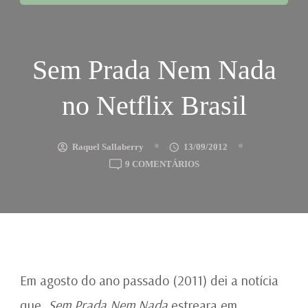
Sem Prada Nem Nada
no Netflix Brasil
Raquel Sallaberry
13/09/2012
EM
9 COMENTÁRIOS
SEM
PRADA
NEM
NADA
NO
NETFLIX
BRASIL
Em agosto do ano passado (2011) dei a notícia
que
Sem Prada Nem Nada
estreara em