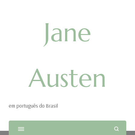
Jane
Austen
em português do Brasil