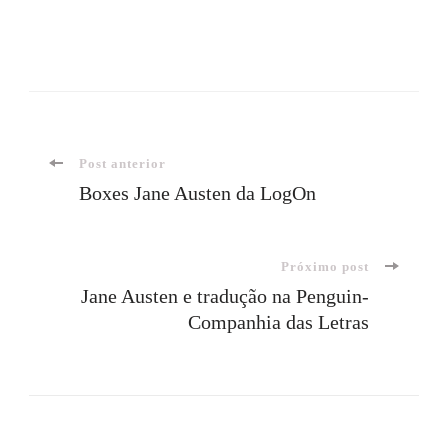
Navegação
Post anterior
Boxes Jane Austen da LogOn
de
Próximo post
post
Jane Austen e tradução na Penguin-
Companhia das Letras