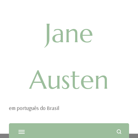
Jane
Austen
em português do Brasil