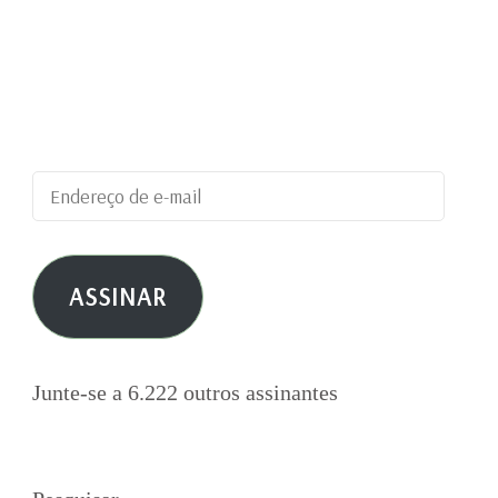
Digite seu endereço de e-mail para assinar este
blog e receber notificações de novas
publicações por e-mail.
Endereço
de
e-
ASSINAR
mail
Junte-se a 6.222 outros assinantes