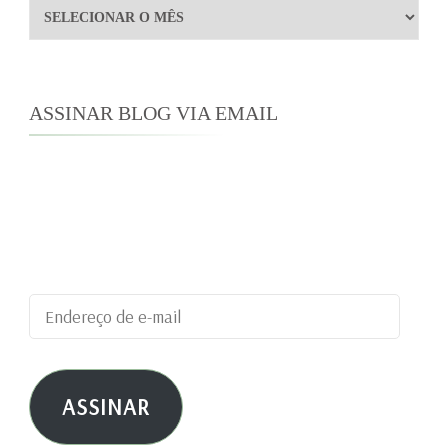
Arquivos
ASSINAR BLOG VIA EMAIL
Digite seu endereço de e-mail para assinar este
blog e receber notificações de novas
publicações por e-mail.
Endereço
de
e-
ASSINAR
mail