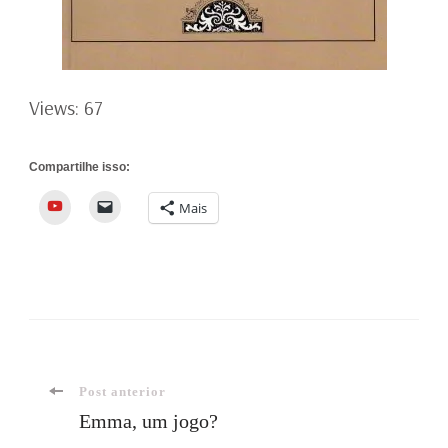
Views: 67
Compartilhe isso:
YouTube
Mais
Navegação
Post anterior
Emma, um jogo?