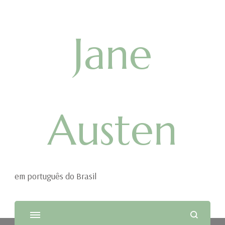
Jane
Austen
em português do Brasil