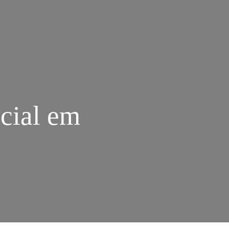
icial em
M
RSUASÃO
07