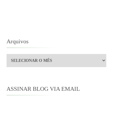
AILER
ICIAL
M
GLÊS
Arquivos
Arquivos
ASSINAR BLOG VIA EMAIL
Digite seu endereço de e-mail para
assinar este blog e receber notificações
de novas publicações por e-mail.