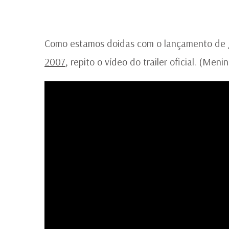
Como estamos doidas com o lançamento de
2007
, repito o vídeo do trailer oficial. (Men