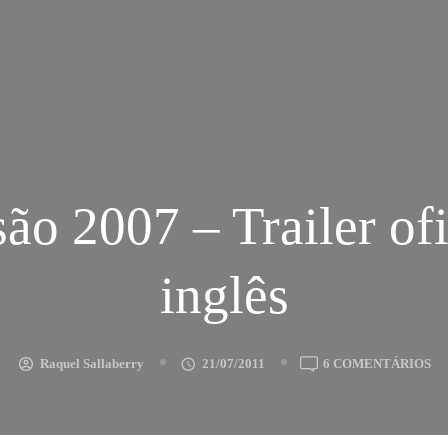
ão 2007 – Trailer of
inglês
E
Raquel Sallaberry
21/07/2011
6 COMENTÁRIOS
PE
20
–