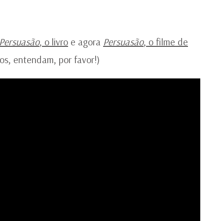
TR
OF
E
IN
Persuasão
, o livro
e agora
Persuasão
, o filme de
inos, entendam, por favor!)