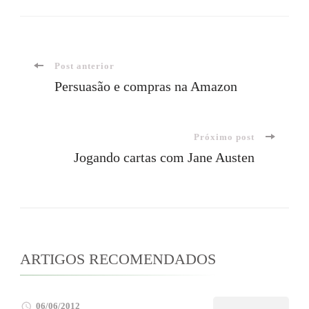
Navegação
Post anterior
Persuasão e compras na Amazon
de
Próximo post
post
Jogando cartas com Jane Austen
ARTIGOS RECOMENDADOS
06/06/2012