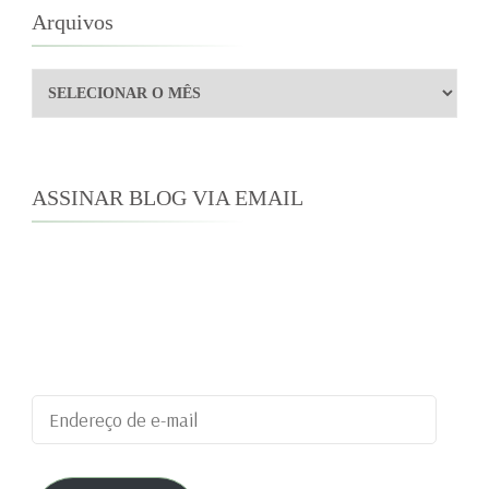
Arquivos
Arquivos
ASSINAR BLOG VIA EMAIL
Digite seu endereço de e-mail para assinar este
blog e receber notificações de novas
publicações por e-mail.
Endereço
de