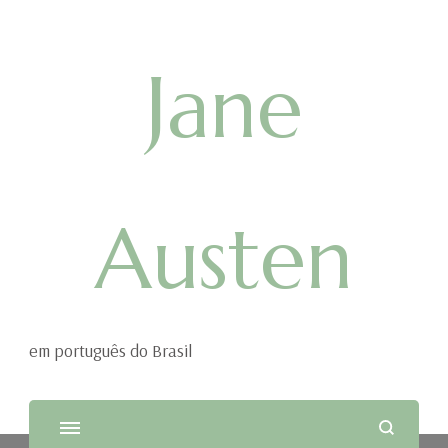
Jane
Austen
em português do Brasil