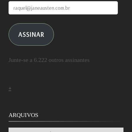
raquel@janeausten.com.br
ASSINAR
Junte-se a 6.222 outros assinantes
+
ARQUIVOS