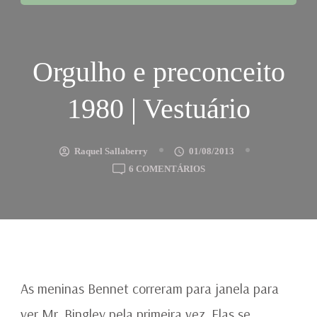
Orgulho e preconceito
1980 | Vestuário
Raquel Sallaberry
01/08/2013
EM
6 COMENTÁRIOS
ORGULHO
E
PRECONCEITO
1980
|
VESTUÁRIO
As meninas Bennet correram para janela para
ver Mr. Bingley pela primeira vez. Elas se