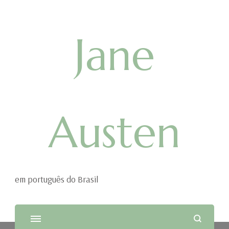
Jane
Austen
em português do Brasil