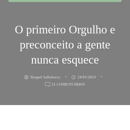
O primeiro Orgulho e
preconceito a gente
nunca esquece
Raquel Sallaberry
24/01/2013
EM
21 COMENTÁRIOS
O
PRIMEIRO
ORGULHO
E
PRECONCEITO
A