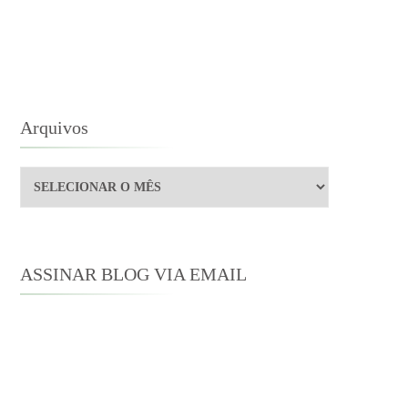
OLONÊS
Arquivos
Arquivos
ASSINAR BLOG VIA EMAIL
Digite seu endereço de e-mail para
assinar este blog e receber notificações
de novas publicações por e-mail.