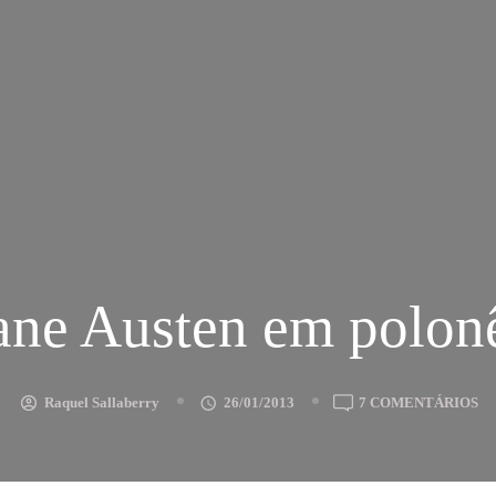
ane Austen em polon
E
Raquel Sallaberry
26/01/2013
7 COMENTÁRIOS
JA
AU
E