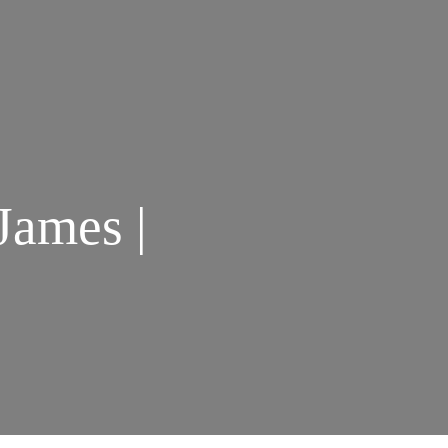
James |
M
ORTE
M
EMBERLEY,