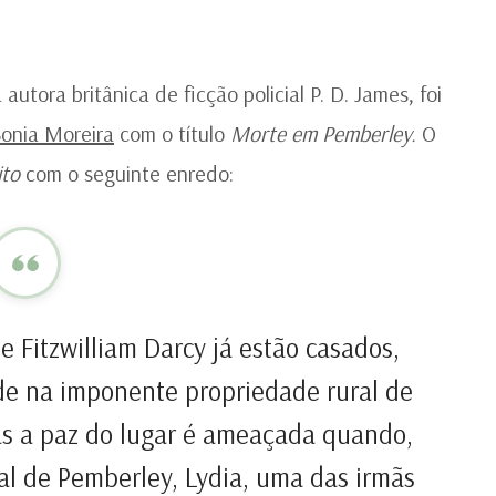
P.
D.
J
|
utora britânica de ficção policial P. D. James, foi
C
Sonia Moreira
com o título
Morte em Pemberley.
O
D
L
ito
com o seguinte enredo:
e Fitzwilliam Darcy já estão casados,
dade na imponente propriedade rural de
as a paz do lugar é ameaçada quando,
al de Pemberley, Lydia, uma das irmãs