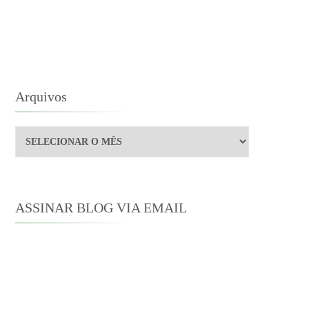
AMES
IA
AS
Arquivos
ETRAS
Arquivos
ASSINAR BLOG VIA EMAIL
Digite seu endereço de e-mail para
assinar este blog e receber notificações
de novas publicações por e-mail.