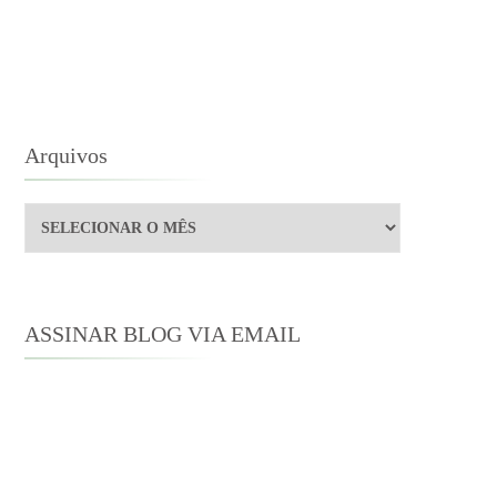
Arquivos
Arquivos
ASSINAR BLOG VIA EMAIL
Digite seu endereço de e-mail para
assinar este blog e receber notificações
de novas publicações por e-mail.