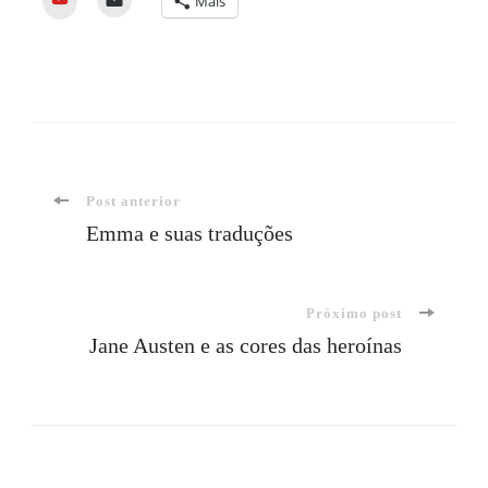
Mais
Navegação
Post anterior
Emma e suas traduções
de
Próximo post
post
Jane Austen e as cores das heroínas