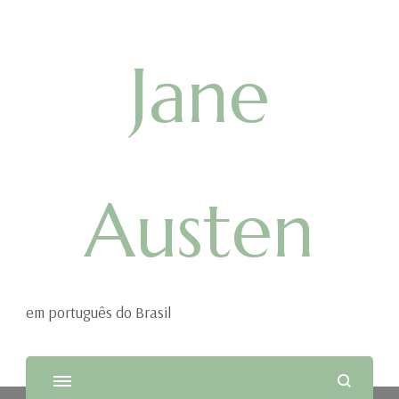
Jane
Austen
em português do Brasil