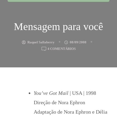
Mensagem para você
Raquel Sallaberry
08/09/2008
EM
4 COMENTÁRIOS
MENSAGEM
PARA
VOCÊ
You’ve Got Mail
| USA | 1998
Direção de Nora Ephron
Adaptação de Nora Ephron e Délia