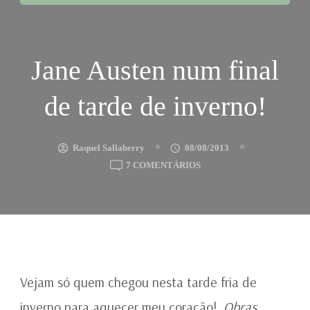
Jane Austen num final
de tarde de inverno!
Raquel Sallaberry
08/08/2013
EM
7 COMENTÁRIOS
JANE
AUSTEN
NUM
FINAL
DE
TARDE
DE
Vejam só quem chegou nesta tarde fria de
INVERNO!
inverno para aquecer meu coração!
Obras