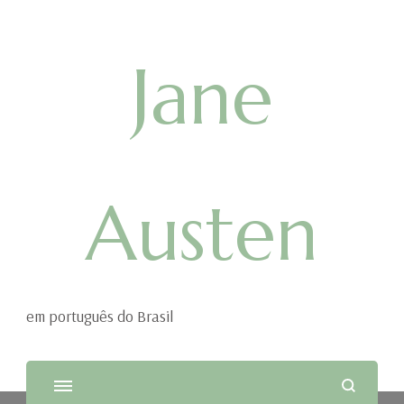
Jane
Austen
em português do Brasil