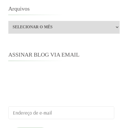
Arquivos
Arquivos
ASSINAR BLOG VIA EMAIL
Digite seu endereço de e-mail para assinar este
blog e receber notificações de novas
publicações por e-mail.
Endereço
de