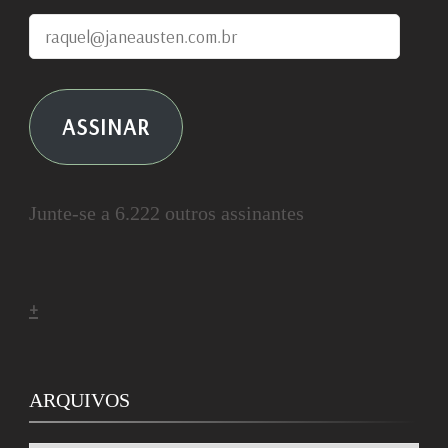
raquel@janeausten.com.br
ASSINAR
Junte-se a 6.222 outros assinantes
+
ARQUIVOS