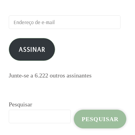
publicações por e-mail.
Endereço
de
e-
ASSINAR
mail
Junte-se a 6.222 outros assinantes
Pesquisar
PESQUISAR