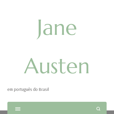
Jane
Austen
em português do Brasil