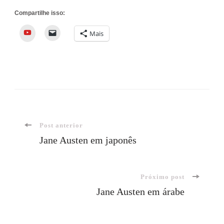
Compartilhe isso:
YouTube
Mais
Navegação
Post anterior
Jane Austen em japonês
de
Próximo post
post
Jane Austen em árabe