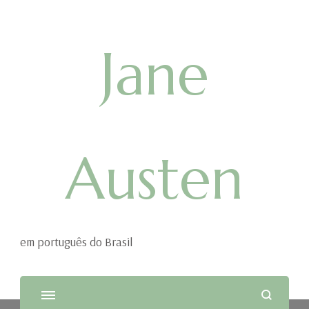
Jane
Austen
em português do Brasil