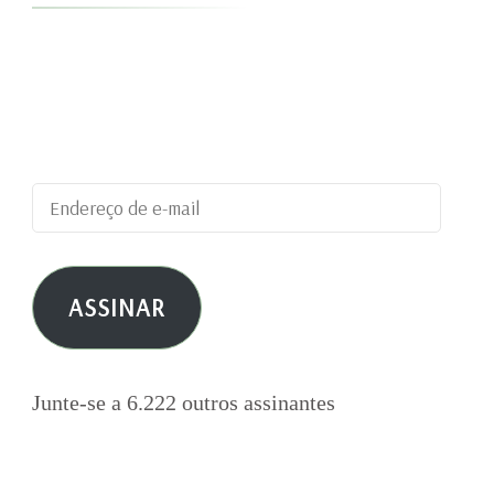
Digite seu endereço de e-mail para assinar este
blog e receber notificações de novas
publicações por e-mail.
Endereço
de
e-
ASSINAR
mail
Junte-se a 6.222 outros assinantes