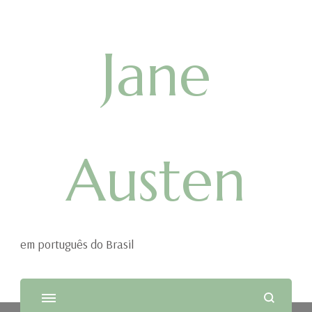
Jane
Austen
em português do Brasil