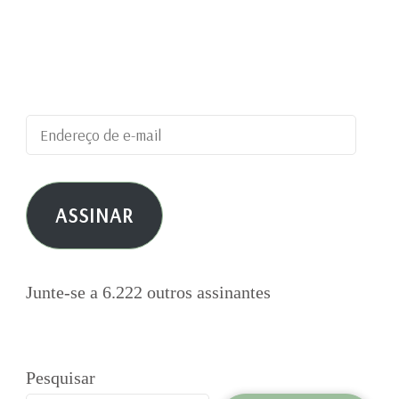
Digite seu endereço de e-mail para assinar este
blog e receber notificações de novas
publicações por e-mail.
Endereço
de
e-
ASSINAR
mail
Junte-se a 6.222 outros assinantes
Pesquisar