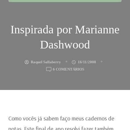
Inspirada por Marianne
Dashwood
Raquel Sallaberry
16/11/2008
EM
6 COMENTÁRIOS
INSPIRADA
POR
MARIANNE
DASHWOOD
Como vocês já sabem faço meus cadernos de
notas. Este final de ano resolvi fazer também