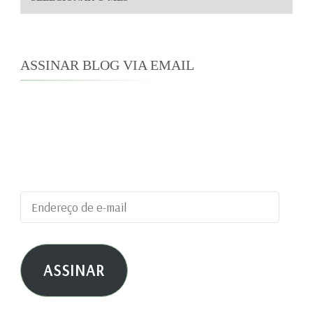
ASSINAR BLOG VIA EMAIL
Digite seu endereço de e-mail para assinar este
blog e receber notificações de novas
publicações por e-mail.
Endereço
de
e-
ASSINAR
mail