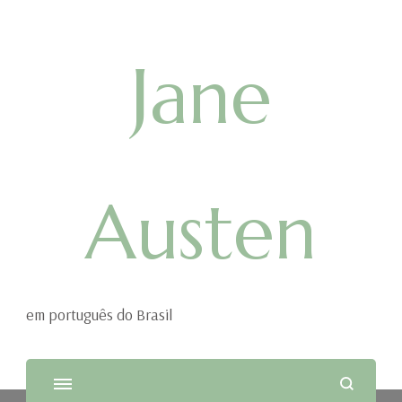
Jane
Austen
em português do Brasil