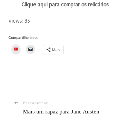
Clique aqui para comprar os relicários
Views: 83
Compartilhe isso:
YouTube
Mais
Navegação
Post anterior
Mais um rapaz para Jane Austen
de