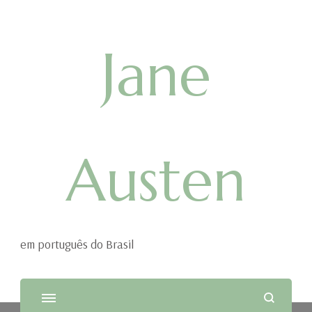
Jane
Austen
em português do Brasil