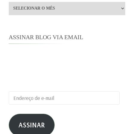
Arquivos
ASSINAR BLOG VIA EMAIL
Digite seu endereço de e-mail para assinar este
blog e receber notificações de novas
publicações por e-mail.
Endereço
de
e-
ASSINAR
mail