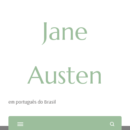
Jane
Austen
em português do Brasil