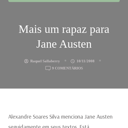
Mais um rapaz para
Jane Austen
Raquel Sallaberry
10/11/2008
EM
9 COMENTÁRIOS
MAIS
UM
RAPAZ
PARA
JANE
AUSTEN
Alexandre Soares Silva menciona Jane Austen
seguidamente em seus textos. Está