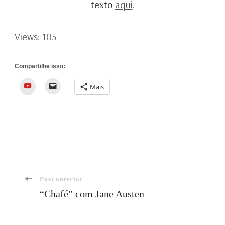
texto
aqui
.
Views: 105
Compartilhe isso:
YouTube
Mais
Navegação
Post anterior
“Chafé” com Jane Austen
de