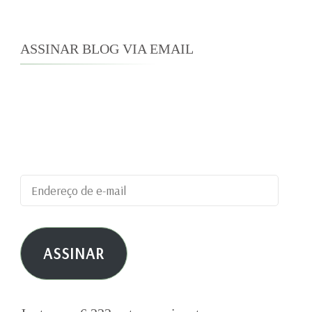
ASSINAR BLOG VIA EMAIL
Digite seu endereço de e-mail para assinar este
blog e receber notificações de novas
publicações por e-mail.
Endereço
de
e-
ASSINAR
mail