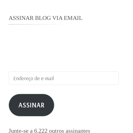
ASSINAR BLOG VIA EMAIL
Digite seu endereço de e-mail para assinar este
blog e receber notificações de novas
publicações por e-mail.
Endereço
de
e-
ASSINAR
mail
Junte-se a 6.222 outros assinantes