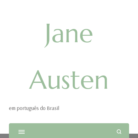
Jane
Austen
em português do Brasil