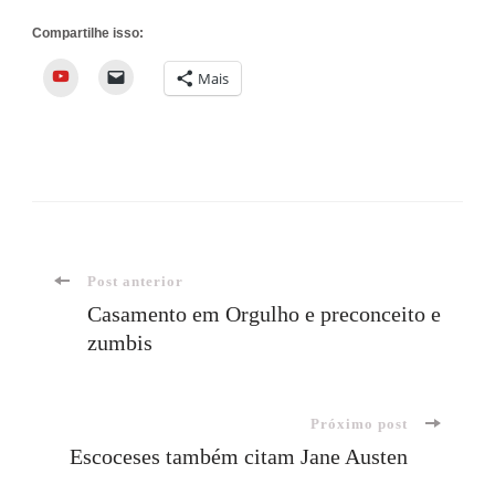
Compartilhe isso:
YouTube
Mais
Navegação
Post anterior
Casamento em Orgulho e preconceito e
zumbis
de
post
Próximo post
Escoceses também citam Jane Austen