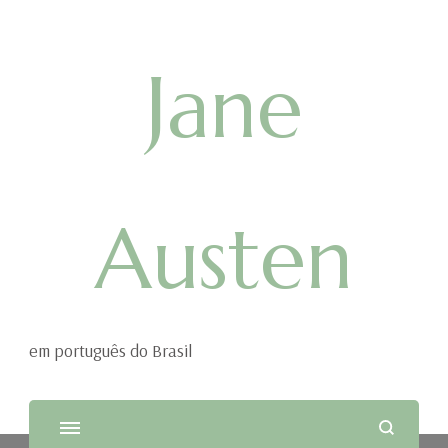
Jane
Austen
em português do Brasil