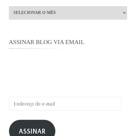
Arquivos
ASSINAR BLOG VIA EMAIL
Digite seu endereço de e-mail para assinar este
blog e receber notificações de novas
publicações por e-mail.
Endereço
de
e-
ASSINAR
mail