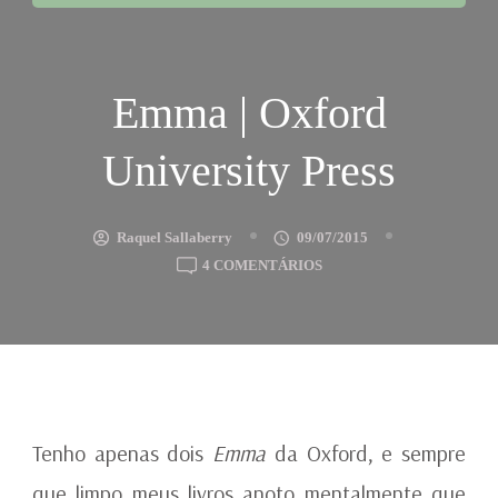
Emma | Oxford
University Press
Raquel Sallaberry
09/07/2015
EM
4 COMENTÁRIOS
EMMA
|
OXFORD
UNIVERSITY
PRESS
Tenho apenas dois
Emma
da Oxford, e sempre
que limpo meus livros anoto mentalmente que