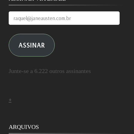
raquel@janeausten.com.br
ASSINAR
Junte-se a 6.222 outros assinantes
+
ARQUIVOS