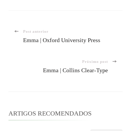
Navegação
Post anterior
Emma | Oxford University Press
de
Próximo post
post
Emma | Collins Clear-Type
ARTIGOS RECOMENDADOS