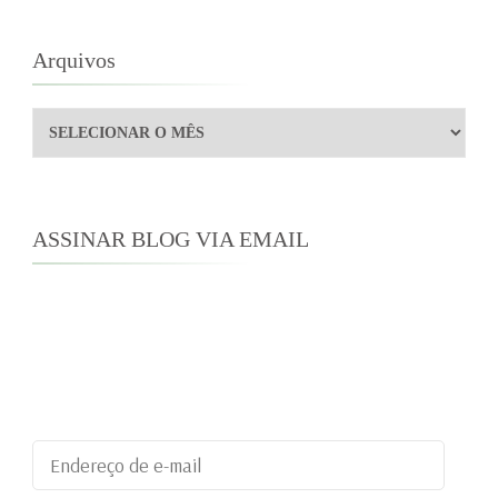
Arquivos
Arquivos
ASSINAR BLOG VIA EMAIL
Digite seu endereço de e-mail para assinar este
blog e receber notificações de novas
publicações por e-mail.
Endereço