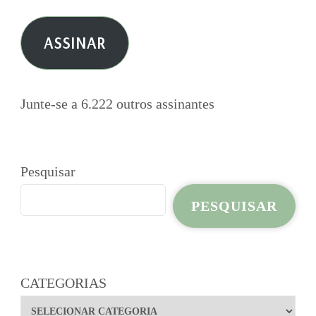
de
e-
ASSINAR
mail
Junte-se a 6.222 outros assinantes
Pesquisar
PESQUISAR
CATEGORIAS