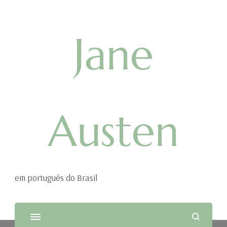
Jane
Austen
em português do Brasil